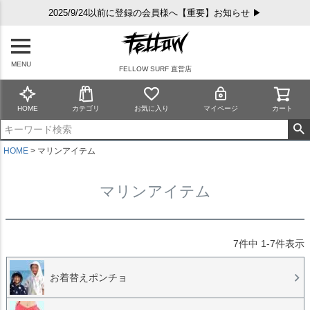
2025/9/24以前に登録の会員様へ【重要】お知らせ ▶
MENU
FELLOW SURF 直営店
HOME
カテゴリ
お気に入り
マイページ
カート
HOME
マリンアイテム
マリンアイテム
7
件中
1
-
7
件表示
お着替えポンチョ