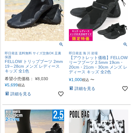
即日発送 送料無料 サイズ交換OK 足裏
即日発送 海 川 岩場
保護
【アウトレット価格】FELLOW
FELLOW トリップブーツ 2mm
リーフブーツ 2.5mm 19cm・
19～28cm メンズ レディース
20cm・21cm・30cm メンズ レ
キッズ 全1色
ディース キッズ 全2色
希望小売価格：
¥
8,030
¥
1,000
〜
税込
¥
5,699
税込
詳細を見る
詳細を見る