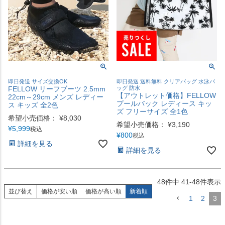
即日発送 サイズ交換OK
即日発送 送料無料 クリアバッグ 水泳バ
FELLOW リーフブーツ 2.5mm
ッグ 防水
【アウトレット価格】FELLOW
22cm～29cm メンズ レディー
プールバック レディース キッ
ス キッズ 全2色
ズ フリーサイズ 全1色
希望小売価格：
¥
8,030
希望小売価格：
¥
3,190
¥
5,999
税込
¥
800
税込
詳細を見る
詳細を見る
48
件中
41
-
48
件表示
並び替え
価格が安い順
価格が高い順
新着順
1
2
3