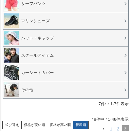
サーフパンツ
マリンシューズ
ハット・キャップ
スクールアイテム
カーシートカバー
その他
7
件中
1
-
7
件表示
48
件中
41
-
48
件表示
並び替え
価格が安い順
価格が高い順
新着順
1
2
3