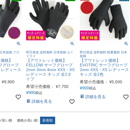
日本規格 グロ
即日発送 送料無料 日本規格 セミ
即日発送 送料無料 軽量素材 日本
ドライ
規格
ト価格】
【アウトレット価格】
【アウトレット価格】
ーフグローブ
FELLOW サーフグローブ
EVOTRIC サーフグローブ
S レディース
2mm 3mm 4mm XXS・XS
2mm XXS・XS レディース
レディース キッズ 全2タ
キッズ 全2色
イプ
：
¥
9,900
希望小売価格：
¥
5,500
希望小売価格：
¥
7,700
¥
900
税込
¥
900
税込
詳細を見る
詳細を見る
が安い順
価格が高い順
新着順