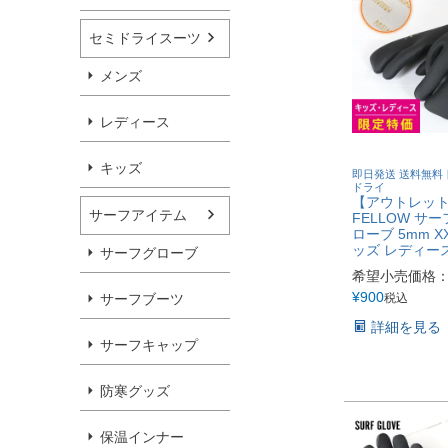
セミドライスーツ
メンズ
レディース
キッズ
即日発送 送料無料 
ドライ
【アウトレッ
サーフアイテム
FELLOW サ
ローブ 5mm X
ッズ レディース
サーフグローブ
希望小売価格
¥
900
サーフブーツ
税込
詳細を見る
サーフキャップ
防寒グッズ
保温インナー