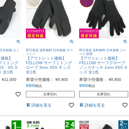
日本規格 セミ
即日発送 送料無料 日本規格 サー
即日発送 送料無料 日本規格 ジャ
フィン
ージ 防寒
ト価格】
【アウトレット価格】
【アウトレット価格】
ーフミトング
FELLOW サーフミトング
FELLOW サーフグローブ
XS・XS キ
ローブ 3mm XXS キッズ
ノンステッチ 1mm XXS キ
 全1色
全1色
ッズ 全1色
：
¥
11,000
希望小売価格：
¥
9,900
希望小売価格：
¥
8,800
¥
900
¥
900
税込
税込
在庫切れ
在庫切れ
詳細を見る
詳細を見る