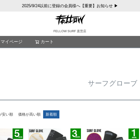
2025/9/24以前に登録の会員様へ【重要】お知らせ ▶
FELLOW SURF 直営店
マイページ
カート
検索
サーフグローブ
が安い順
価格が高い順
新着順