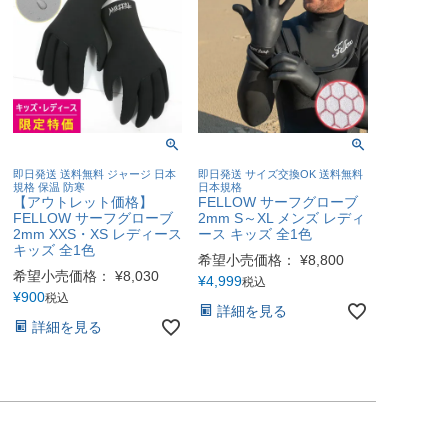
即日発送 送料無料 ジャージ 日本
即日発送 サイズ交換OK 送料無料
規格 保温 防寒
日本規格
【アウトレット価格】
FELLOW サーフグローブ
FELLOW サーフグローブ
2mm S～XL メンズ レディ
2mm XXS・XS レディース
ース キッズ 全1色
キッズ 全1色
希望小売価格：
¥
8,800
希望小売価格：
¥
8,030
¥
4,999
税込
¥
900
税込
詳細を見る
詳細を見る