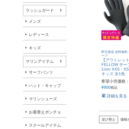
ラッシュガード
メンズ
レディース
キッズ
即日発送 送料無料 
ーブ
【アウトレッ
マリンアイテム
FELLOW サ
1mm XXS・X
サーフパンツ
キッズ 全1色
希望小売価格
ハット・キャップ
¥
900
税込
詳細を見る
マリンシューズ
お着替えポンチョ
並び替え
価格
スクールアイテム