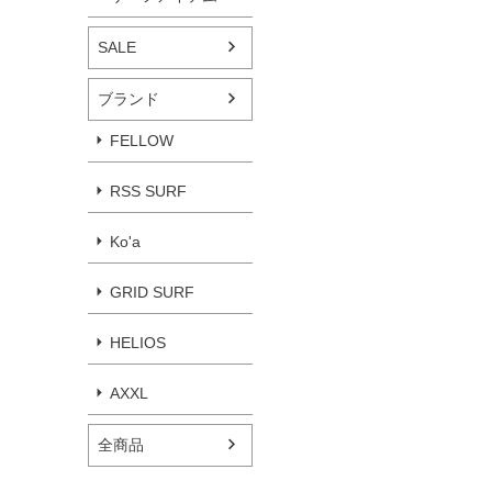
SALE
ブランド
FELLOW
RSS SURF
Ko'a
GRID SURF
HELIOS
AXXL
全商品