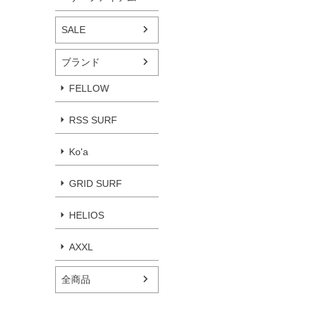
SALE
ブランド
FELLOW
RSS SURF
Ko'a
GRID SURF
HELIOS
AXXL
全商品