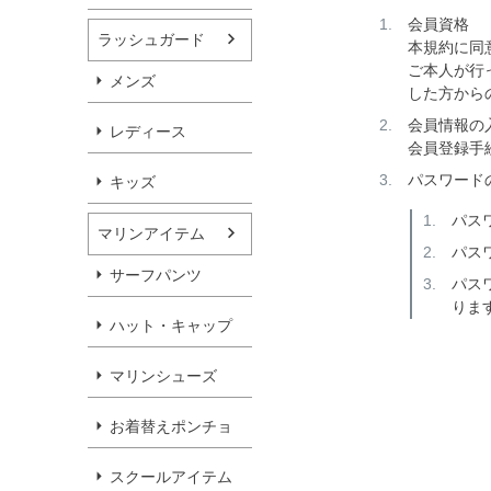
会員資格
ラッシュガード
本規約に同
ご本人が行
メンズ
した方から
会員情報の
レディース
会員登録手
パスワード
キッズ
パス
マリンアイテム
パス
サーフパンツ
パス
りま
ハット・キャップ
マリンシューズ
お着替えポンチョ
スクールアイテム