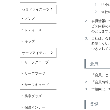
法令
セミドライスーツ
当社
メンズ
会員情報に
ビス内容の
レディース
のとします
当社は、会
キッズ
希望しない
つきまして
サーフアイテム
サーフグローブ
会員
サーフブーツ
「会員」と
「会員情報
サーフキャップ
本規約は、
防寒グッズ
登録
保温インナー