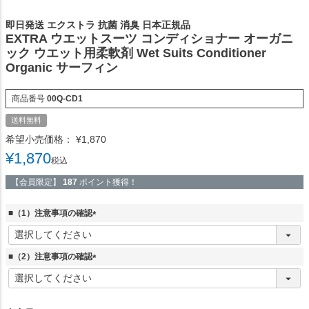
即日発送 エクストラ 抗菌 消臭 日本正規品
EXTRA ウエットスーツ コンディショナー オーガニ
ック ウエット用柔軟剤 Wet Suits Conditioner
Organic サーフィン
商品番号
00Q-CD1
送料無料
希望小売価格：
¥
1,870
¥
1,870
税込
【会員限定】
187
ポイント獲得！
■（1）注意事項の確認
(
必
須
■（2）注意事項の確認
)
(
必
須