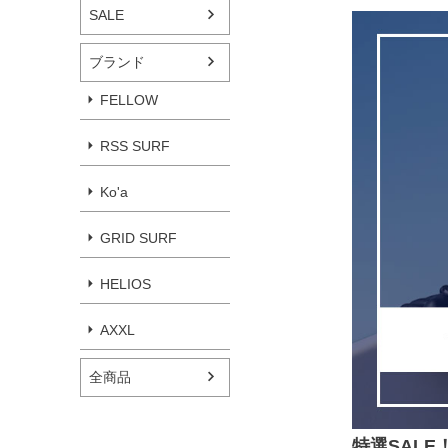
SALE
ブランド
FELLOW
RSS SURF
Ko'a
GRID SURF
HELIOS
AXXL
全商品
特選SAL