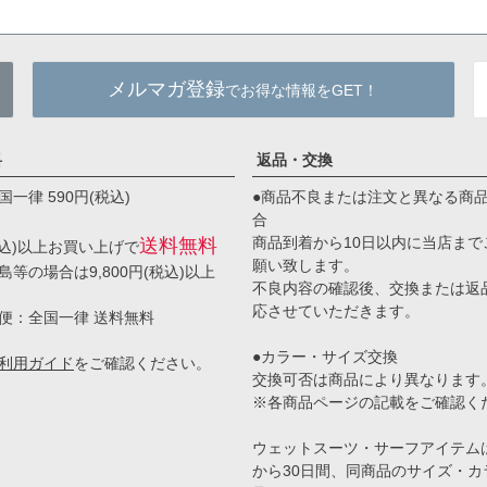
メルマガ登録
でお得な情報をGET！
料
返品・交換
一律 590円(税込)
●商品不良または注文と異なる商
合
商品到着から10日以内に当店まで
送料無料
(税込)以上お買い上げで
願い致します。
等の場合は9,800円(税込)以上
不良内容の確認後、交換または返
応させていただきます。
便：全国一律 送料無料
●カラー・サイズ交換
利用ガイド
をご確認ください。
交換可否は商品により異なります
※各商品ページの記載をご確認く
ウェットスーツ・サーフアイテム
から30日間、同商品のサイズ・カ