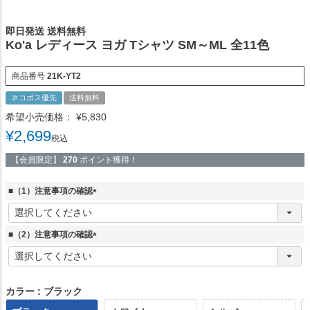
即日発送 送料無料
Ko'a レディース ヨガ Tシャツ SM～ML 全11色
商品番号
21K-YT2
ネコポス優先
送料無料
希望小売価格：
¥
5,830
¥
2,699
税込
【会員限定】
270
ポイント獲得！
■（1）注意事項の確認
(
必
須
■（2）注意事項の確認
)
(
必
須
)
カラー
ブラック