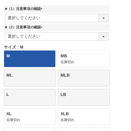
■（1）注意事項の確認
(
必
須
■（2）注意事項の確認
)
(
必
須
サイズ
M
)
M
MB
在庫切れ
ML
MLB
L
LB
XL
XLB
在庫切れ
在庫切れ