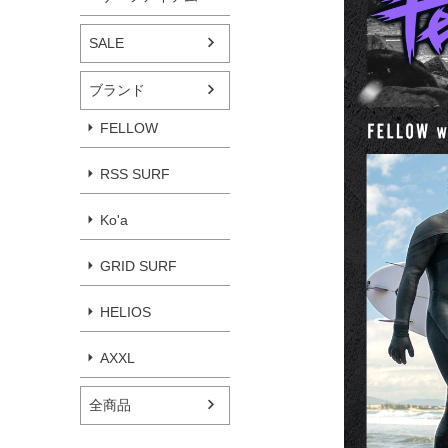
SALE
ブランド
FELLOW
RSS SURF
Ko'a
GRID SURF
HELIOS
AXXL
全商品