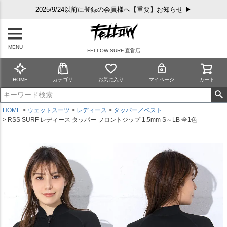
2025/9/24以前に登録の会員様へ【重要】お知らせ ▶
MENU
FELLOW SURF 直営店
HOME
カテゴリ
お気に入り
マイページ
カート
HOME
ウェットスーツ
レディース
タッパー／ベスト
RSS SURF レディース タッパー フロントジップ 1.5mm S～LB 全1色