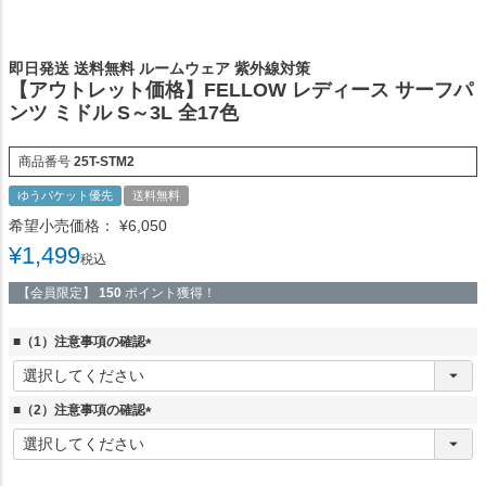
即日発送 送料無料 ルームウェア 紫外線対策
【アウトレット価格】FELLOW レディース サーフパ
ンツ ミドル S～3L 全17色
商品番号
25T-STM2
ゆうパケット優先
送料無料
希望小売価格：
¥
6,050
¥
1,499
税込
【会員限定】
150
ポイント獲得！
■（1）注意事項の確認
(
必
須
■（2）注意事項の確認
)
(
必
須