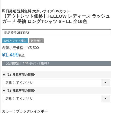
即日発送 送料無料 大きいサイズ UVカット
【アウトレット価格】FELLOW レディース ラッシュ
ガード 長袖 ロングTシャツ S～LL 全16色
商品番号
25T-RF2
ゆうパケット優先
送料無料
希望小売価格：
¥
5,500
¥
1,499
税込
【会員限定】
150
ポイント獲得！
■（1）注意事項の確認
(
必
須
■（2）注意事項の確認
)
(
必
須
)
カラー
ブラックレインボー