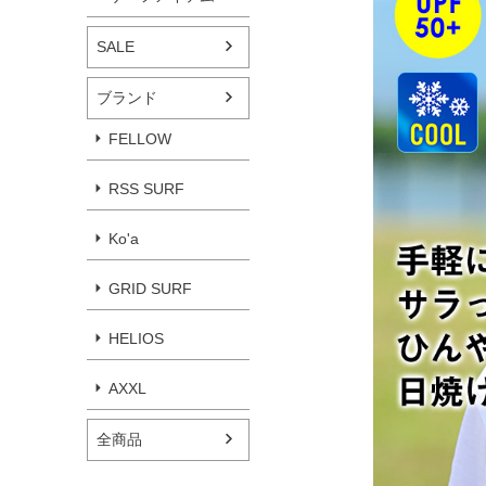
SALE
ブランド
FELLOW
RSS SURF
Ko'a
GRID SURF
HELIOS
AXXL
全商品