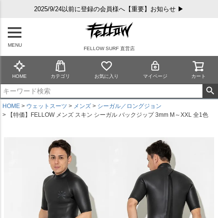
2025/9/24以前に登録の会員様へ【重要】お知らせ ▶
MENU
FELLOW SURF 直営店
HOME
カテゴリ
お気に入り
マイページ
カート
HOME
ウェットスーツ
メンズ
シーガル／ロングジョン
【特価】FELLOW メンズ スキン シーガル バックジップ 3mm M～XXL 全1色