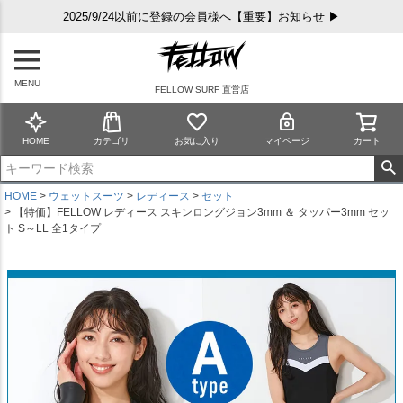
2025/9/24以前に登録の会員様へ【重要】お知らせ ▶
MENU
FELLOW SURF 直営店
HOME
カテゴリ
お気に入り
マイページ
カート
HOME
ウェットスーツ
レディース
セット
【特価】FELLOW レディース スキンロングジョン3mm ＆ タッパー3mm セッ
ト S～LL 全1タイプ