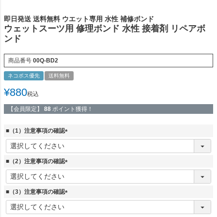
即日発送 送料無料 ウエット専用 水性 補修ボンド
ウェットスーツ用 修理ボンド 水性 接着剤 リペアボ
ンド
商品番号
00Q-BD2
ネコポス優先
送料無料
¥
880
税込
【会員限定】
88
ポイント獲得！
■（1）注意事項の確認
(
必
須
■（2）注意事項の確認
)
(
必
須
■（3）注意事項の確認
)
(
必