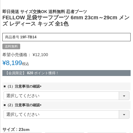
即日発送 サイズ交換OK 送料無料 忍者ブーツ
FELLOW 足袋サーフブーツ 6mm 23cm～29cm メン
ズ レディース キッズ 全1色
商品番号
19F-TB14
送料無料
希望小売価格：
¥
12,100
¥
8,199
税込
【会員限定】
820
ポイント獲得！
■（1）注意事項の確認
(
必
須
■（2）注意事項の確認
)
(
必
須
)
サイズ
23cm