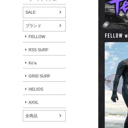
SALE
ブランド
FELLOW
RSS SURF
Ko'a
GRID SURF
HELIOS
AXXL
全商品