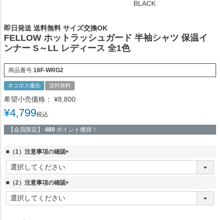
BLACK
即日発送 送料無料 サイズ交換OK
FELLOW ホットラッシュガード 半袖シャツ 保温イ
ンナー S～LL レディース 全1色
商品番号
18F-WRG2
ネコポス優先
送料無料
希望小売価格：
¥
8,800
¥
4,799
税込
【会員限定】
480
ポイント獲得！
■（1）注意事項の確認
(
必
須
■（2）注意事項の確認
)
(
必
須