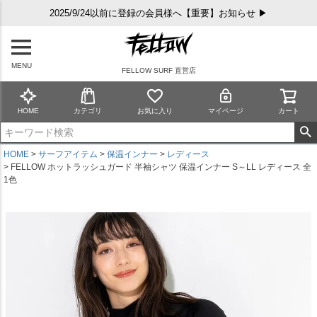
2025/9/24以前に登録の会員様へ【重要】お知らせ ▶
MENU
FELLOW SURF 直営店
HOME
カテゴリ
お気に入り
マイページ
カート
HOME
サーフアイテム
保温インナー
レディース
FELLOW ホットラッシュガード 半袖シャツ 保温インナー S～LL レディース 全
1色