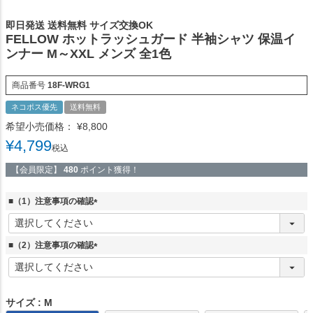
即日発送 送料無料 サイズ交換OK
FELLOW ホットラッシュガード 半袖シャツ 保温イ
ンナー M～XXL メンズ 全1色
商品番号
18F-WRG1
ネコポス優先
送料無料
希望小売価格：
¥
8,800
¥
4,799
税込
【会員限定】
480
ポイント獲得！
■（1）注意事項の確認
(
必
須
■（2）注意事項の確認
)
(
必
須
)
サイズ
M