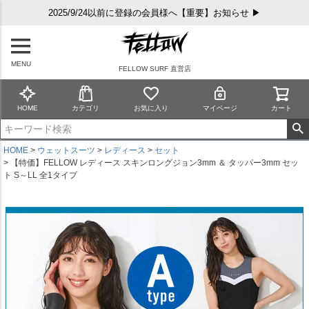
2025/9/24以前に登録の会員様へ【重要】お知らせ ▶
MENU
FELLOW SURF 直営店
HOME
カテゴリ
お気に入り
マイページ
カート
HOME
ウェットスーツ
レディース
セット
【特価】FELLOW レディース スキンロングジョン3mm ＆ タッパー3mm セッ
ト S～LL 全1タイプ