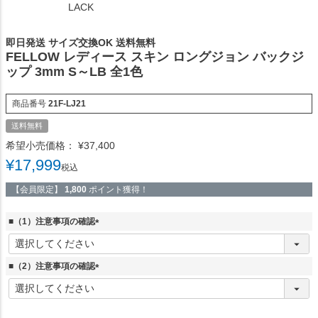
LACK
即日発送 サイズ交換OK 送料無料
FELLOW レディース スキン ロングジョン バックジ
ップ 3mm S～LB 全1色
商品番号
21F-LJ21
送料無料
希望小売価格：
¥
37,400
¥
17,999
税込
【会員限定】
1,800
ポイント獲得！
■（1）注意事項の確認
(
必
須
■（2）注意事項の確認
)
(
必
須