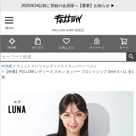
2025/9/24以前に登録の会員様へ【重要】お知らせ ▶
MENU
FELLOW SURF 直営店
HOME
カテゴリ
お気に入り
マイページ
カート
HOME
ウェットスーツ
レディース
タッパー／ベスト
【特価】FELLOW レディース スキン タッパー フロントジップ 3mm S～LL 全1
色