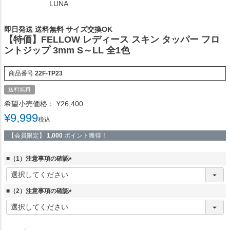
LUNA
即日発送 送料無料 サイズ交換OK
【特価】FELLOW レディース スキン タッパー フロ
ントジップ 3mm S～LL 全1色
商品番号
22F-TP23
送料無料
希望小売価格：
¥
26,400
¥
9,999
税込
【会員限定】
1,000
ポイント獲得！
■（1）注意事項の確認
(
必
須
■（2）注意事項の確認
)
(
必
須