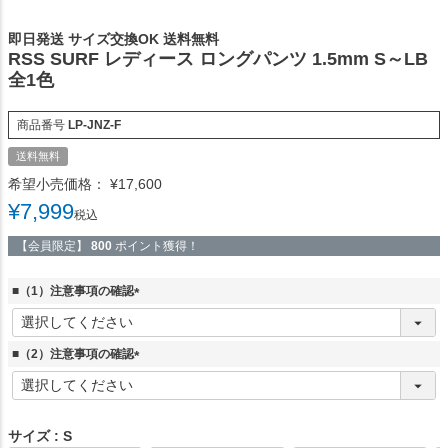
即日発送 サイズ交換OK 送料無料
RSS SURF レディース ロングパンツ 1.5mm S～LB
全1色
商品番号
LP-JNZ-F
送料無料
希望小売価格：
¥
17,600
¥
7,999
税込
【会員限定】
800
ポイント獲得！
■（1）注意事項の確認
(
必
須
■（2）注意事項の確認
)
(
必
須
)
サイズ
S