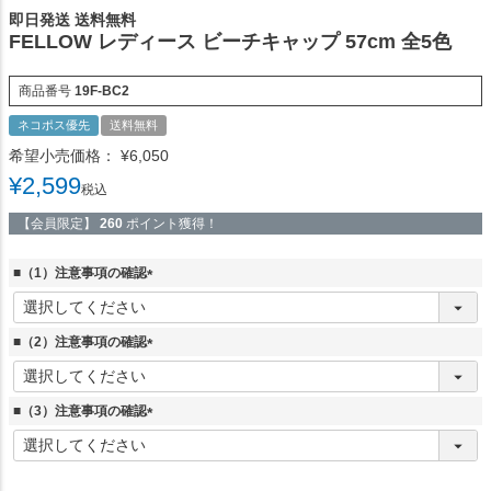
即日発送 送料無料
FELLOW レディース ビーチキャップ 57cm 全5色
商品番号
19F-BC2
ネコポス優先
送料無料
希望小売価格：
¥
6,050
¥
2,599
税込
【会員限定】
260
ポイント獲得！
■（1）注意事項の確認
(
必
須
■（2）注意事項の確認
)
(
必
須
■（3）注意事項の確認
)
(
必
須