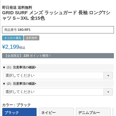
即日発送 送料無料
GRID SURF メンズ ラッシュガード 長袖 ロングTシ
ャツ S～3XL 全15色
商品番号
18G-RF1
ネコポス優先
送料無料
¥
2,199
税込
【会員限定】
220
ポイント獲得！
■（1）注意事項の確認
(
必
須
■（2）注意事項の確認
)
(
必
須
)
カラー
ブラック
ブラック
ネイビー
デニムブルー