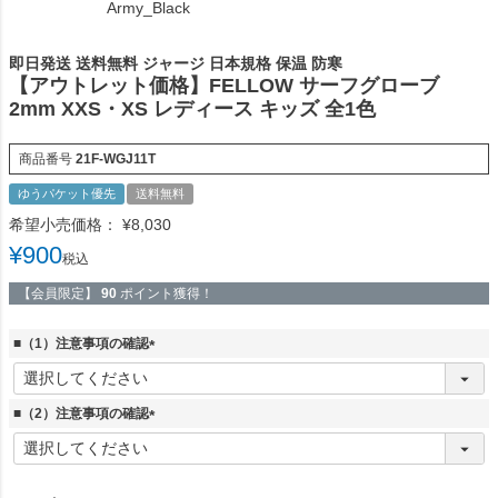
Army_Black
即日発送 送料無料 ジャージ 日本規格 保温 防寒
【アウトレット価格】FELLOW サーフグローブ
2mm XXS・XS レディース キッズ 全1色
商品番号
21F-WGJ11T
ゆうパケット優先
送料無料
希望小売価格：
¥
8,030
¥
900
税込
【会員限定】
90
ポイント獲得！
■（1）注意事項の確認
(
必
須
■（2）注意事項の確認
)
(
必
須