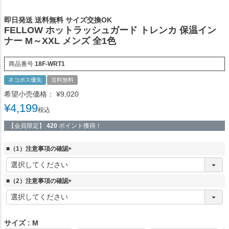
即日発送 送料無料 サイズ交換OK
FELLOW ホットラッシュガード トレンカ 保温イン
ナー M～XXL メンズ 全1色
商品番号
18F-WRT1
ネコポス優先
送料無料
希望小売価格：
¥
9,020
¥
4,199
税込
【会員限定】
420
ポイント獲得！
■（1）注意事項の確認
(
必
須
■（2）注意事項の確認
)
(
必
須
)
サイズ
M