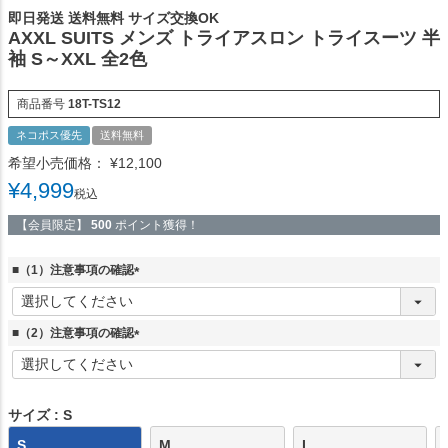
即日発送 送料無料 サイズ交換OK
AXXL SUITS メンズ トライアスロン トライスーツ 半
袖 S～XXL 全2色
商品番号
18T-TS12
ネコポス優先
送料無料
希望小売価格：
¥
12,100
¥
4,999
税込
【会員限定】
500
ポイント獲得！
■（1）注意事項の確認
(
必
須
■（2）注意事項の確認
)
(
必
須
)
サイズ
S
S
M
L