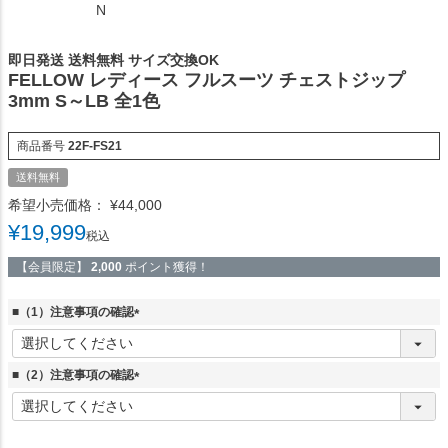
N
即日発送 送料無料 サイズ交換OK
FELLOW レディース フルスーツ チェストジップ
3mm S～LB 全1色
商品番号
22F-FS21
送料無料
希望小売価格：
¥
44,000
¥
19,999
税込
【会員限定】
2,000
ポイント獲得！
■（1）注意事項の確認
(
必
須
■（2）注意事項の確認
)
(
必
須