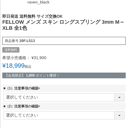
raven_black
即日発送 送料無料 サイズ交換OK
FELLOW メンズ スキン ロングスプリング 3mm M～
XLB 全1色
商品番号
20F-LS13
送料無料
希望小売価格：
¥
31,900
¥
18,999
税込
【会員限定】
1,900
ポイント獲得！
■（1）注意事項の確認
(
必
須
■（2）注意事項の確認
)
(
必
須