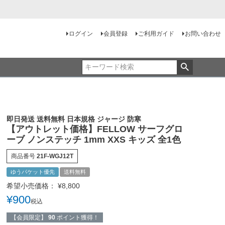
ログイン
会員登録
ご利用ガイド
お問い合わせ
即日発送 送料無料 日本規格 ジャージ 防寒
【アウトレット価格】FELLOW サーフグロ
ーブ ノンステッチ 1mm XXS キッズ 全1色
商品番号
21F-WGJ12T
ゆうパケット優先
送料無料
希望小売価格：
¥
8,800
¥
900
税込
【会員限定】
90
ポイント獲得！