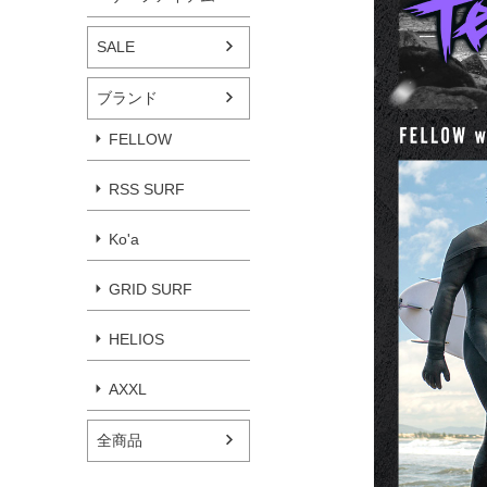
SALE
ブランド
FELLOW
RSS SURF
Ko'a
GRID SURF
HELIOS
AXXL
全商品