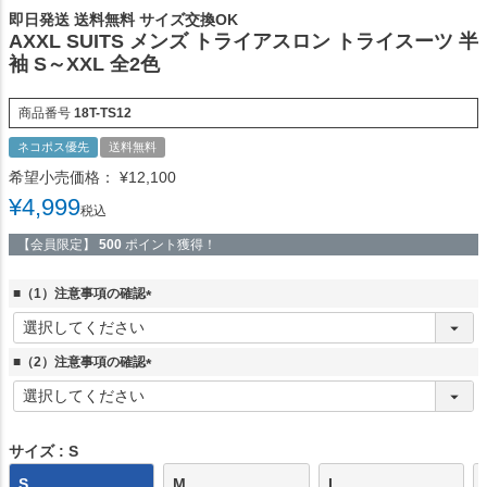
即日発送 送料無料 サイズ交換OK
AXXL SUITS メンズ トライアスロン トライスーツ 半
袖 S～XXL 全2色
商品番号
18T-TS12
ネコポス優先
送料無料
希望小売価格：
¥
12,100
¥
4,999
税込
【会員限定】
500
ポイント獲得！
■（1）注意事項の確認
(
必
須
■（2）注意事項の確認
)
(
必
須
)
サイズ
S
S
M
L